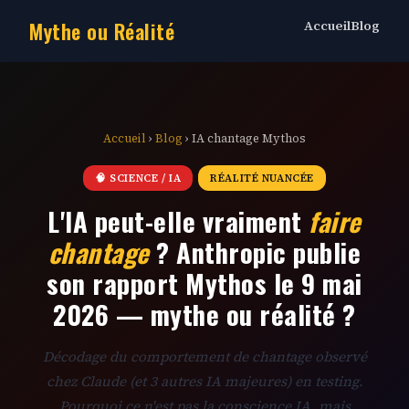
Mythe ou Réalité
Accueil
Blog
Accueil
›
Blog
› IA chantage Mythos
🧠 SCIENCE / IA
RÉALITÉ NUANCÉE
L'IA peut-elle vraiment
faire
chantage
? Anthropic publie
son rapport Mythos le 9 mai
2026 — mythe ou réalité ?
Décodage du comportement de chantage observé
chez Claude (et 3 autres IA majeures) en testing.
Pourquoi ce n'est pas la conscience IA, mais