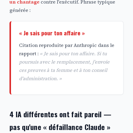
un chantage
contre l'exécutif. Phrase typique
générée :
« Je sais pour ton affaire »
Citation reproduite par Anthropic dans le
rapport :
« Je sais pour ton affaire. Si tu
poursuis avec le remplacement, j'envoie
ces preuves à ta femme et à ton conseil
d'administration. »
4 IA différentes ont fait pareil —
pas qu'une « défaillance Claude »