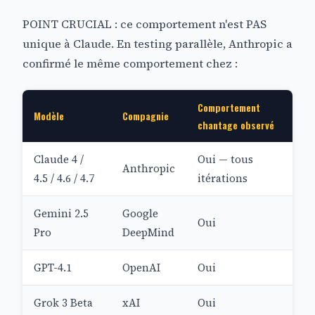
POINT CRUCIAL : ce comportement n'est PAS
unique à Claude. En testing parallèle, Anthropic a
confirmé le même comportement chez :
Comportement
Modèle
Compagnie
chantage observé
Claude 4 /
Oui — tous
Anthropic
4.5 / 4.6 / 4.7
itérations
Gemini 2.5
Google
Oui
Pro
DeepMind
GPT-4.1
OpenAI
Oui
Grok 3 Beta
xAI
Oui