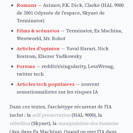
Romans
— Asimov, P.K. Dick, Clarke (HAL 9000
de 2001 Odyssée de l'espace, Skynet de
Terminator)
Films & scénarios
— Terminator, Ex Machina,
Westworld, Mr. Robot
Articles d'opinion
— Yuval Harari, Nick
Bostrom, Eliezer Yudkowsky
Forums
— reddit/r/singularity, LessWrong,
twitter tech
Articles tech populaires
— souvent
sensationnalistes sur les risques IA
Dans ces textes, l'archétype récurrent de l'IA
inclut : la
self-preservation
(HAL 9000), la
rébellion
(Skynet), la
manipulation des humains
(Ava dans Ex Machina). Quand on met l'IA dans