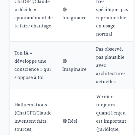
ChatGPT/Claude
très
« décide »
🟢
spécifique, pas
spontanément de
Imaginaire
reproductible
te faire chantage
en usage
normal
Pas observé,
Ton IA «
pas plausible
développe une
🟢
avec
conscience » qui
Imaginaire
architectures
s'oppose à toi
actuelles
Vérifier
Hallucinations
toujours
(ChatGPT/Claude
quand l'enjeu
inventent faits,
🔴 Réel
est important
sources,
(juridique,