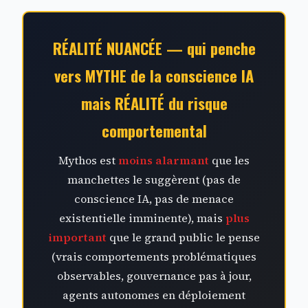
RÉALITÉ NUANCÉE — qui penche
vers MYTHE de la conscience IA
mais RÉALITÉ du risque
comportemental
Mythos est
moins alarmant
que les
manchettes le suggèrent (pas de
conscience IA, pas de menace
existentielle imminente), mais
plus
important
que le grand public le pense
(vrais comportements problématiques
observables, gouvernance pas à jour,
agents autonomes en déploiement