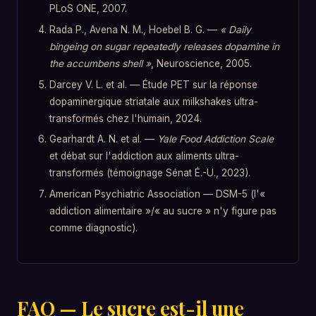
PLoS ONE, 2007.
Rada P., Avena N. M., Hoebel B. G. —
« Daily
bingeing on sugar repeatedly releases dopamine in
the accumbens shell »
, Neuroscience, 2005.
Darcey V. L. et al. — Étude PET sur la réponse
dopaminergique striatale aux milkshakes ultra-
transformés chez l'humain, 2024.
Gearhardt A. N. et al. —
Yale Food Addiction Scale
et débat sur l'addiction aux aliments ultra-
transformés (témoignage Sénat É.-U., 2023).
American Psychiatric Association — DSM-5 (l'«
addiction alimentaire »/« au sucre » n'y figure pas
comme diagnostic).
FAQ — Le sucre est-il une