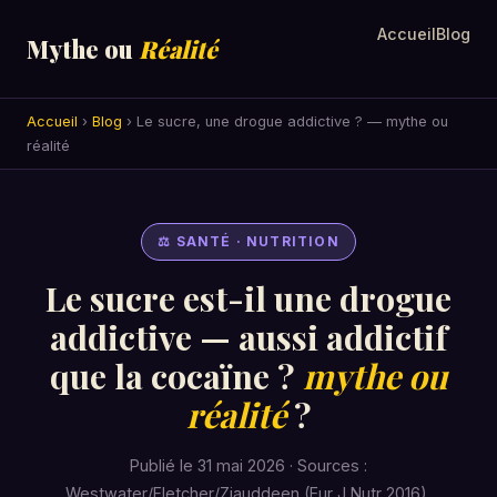
Accueil
Blog
Mythe ou
Réalité
Accueil
›
Blog
› Le sucre, une drogue addictive ? — mythe ou
réalité
⚖ SANTÉ · NUTRITION
Le sucre est-il une drogue
addictive — aussi addictif
que la cocaïne ?
mythe ou
réalité
?
Publié le 31 mai 2026 · Sources :
Westwater/Fletcher/Ziauddeen (Eur J Nutr 2016),