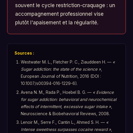
souvent le cycle restriction-craquage : un
accompagnement professionnel vise
plutôt l'apaisement et la régularité.
Sources :
Westwater M. L., Fletcher P. C., Ziauddeen H. —
«
Sugar addiction: the state of the science »
,
European Journal of Nutrition, 2016 (DOI :
10.1007/s00394-016-1229-6).
Avena N. M., Rada P., Hoebel B. G. —
« Evidence
for sugar addiction: behavioral and neurochemical
effects of intermittent, excessive sugar intake »
,
Neuroscience & Biobehavioral Reviews, 2008.
Lenoir M., Serre F., Cantin L., Ahmed S. H. —
«
Intense sweetness surpasses cocaine reward »
,