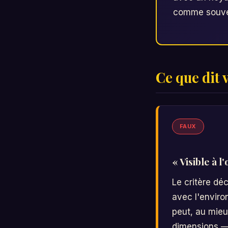
comme souven
Ce que dit 
FAUX
« Visible à l
Le critère dé
avec l'enviro
peut, au mieu
dimensions — 