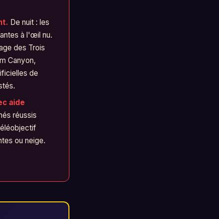
nt.
De nuit : les
llantes à l'œil nu.
rage des Trois
am Canyon,
ificielles de
stés.
ec aide
hés réussis
téléobjectif
tes ou neige.