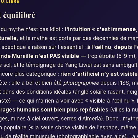
t équilibré
du mythe n'est pas idiot :
l'intuition « c'est immense
turelle
, et le mythe est porté par des décennies de man
e sceptique a raison sur l'essentiel :
à l'œil nu, depuis l
ande Muraille n'est PAS visible
— trop étroite (5-9 m)
e sol, et le témoignage de Yang Liwei est sans ambiguït
ncore plus catégorique :
rien d'artificiel n'y est visible
e : elle a bel et bien été
photographiée
depuis l'ISS, m
et dans des conditions idéales (angle solaire rasant, neig
ste) — ce qui n'a rien à voir avec « visible à l'œil nu ». 
vrages humains sont bien plus repérables
(villes la nu
es, mines à ciel ouvert, serres d'Almería). Donc : myt
n populaire (« la seule chose visible de l'espace, même 
 de réalité minuscule (photographiable avec aide). La v