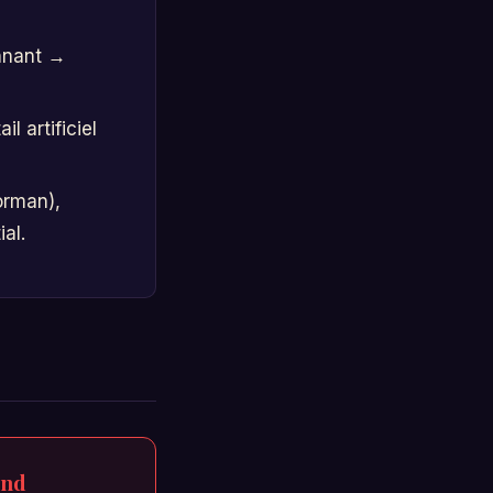
onnant →
 artificiel
orman),
al.
ond