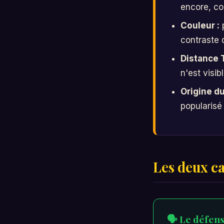
encore, co
Couleur :
p
contraste q
Distance 
n'est visib
Origine du
popularisé
Les deux c
🗣️ Le défen