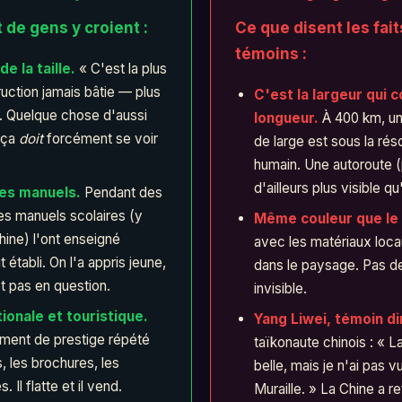
 de gens y croient :
Ce que disent les fait
témoins :
e la taille.
« C'est la plus
uction jamais bâtie — plus
C'est la largeur qui 
. Quelque chose d'aussi
longueur.
À 400 km, un
 ça
doit
forcément se voir
de large est sous la réso
humain. Une autoroute (
d'ailleurs plus visible qu'
des manuels.
Pendant des
es manuels scolaires (y
Même couleur que le 
ine) l'ont enseigné
avec les matériaux loca
établi. On l'a appris jeune,
dans le paysage. Pas d
t pas en question.
invisible.
tionale et touristique.
Yang Liwei, témoin di
ument de prestige répété
taïkonaute chinois : « La
s, les brochures, les
belle, mais je n'ai pas 
 Il flatte et il vend.
Muraille. » La Chine a r