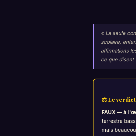
« La seule con
scolaire, ente
affirmations l
ce que disent 
⚖ Le verdic
FAUX — à l'œi
terrestre bas
mais beaucoup