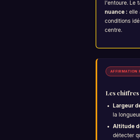
l'entoure. Le 
nuance :
elle
conditions id
centre.
AFFIRMATION F
Les chiffres
Largeur de
la longueur
Altitude de
détecter q