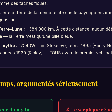
mme des taches floues.
ierre et terre de la même teinte que le paysage envir
uasi nul.
Terre-Lune :
~384 000 km. À cette distance, aucun détail
le — la Terre n'est qu'une bille bleue.
 mythe :
1754 (William Stukeley), repris 1895 (Henry N
 années 1930 (Ripley) — TOUS avant le premier vol spati
amps, argumentés sérieusement
seur du mythe
🔬 Le sceptique rép