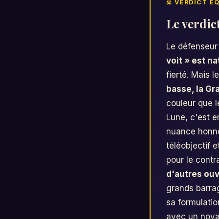
Le verdic
Le défenseur 
voit » est na
fierté. Mais l
basse, la Gr
couleur que l
Lune, c'est e
nuance honnêt
téléobjectif 
pour le contra
d'autres ou
grands barrag
sa formulatio
avec un noyau