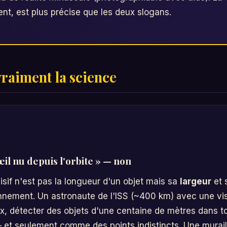
t, est plus précise que les deux slogans.
vraiment la science
'œil nu depuis l'orbite » — non
cisif n'est pas la longueur d'un objet mais sa
largeur
et 
nnement. Un astronaute de l'ISS (~400 km) avec une vis
x, détecter des objets d'une centaine de mètres dans t
et seulement comme des points indistincts. Une murail