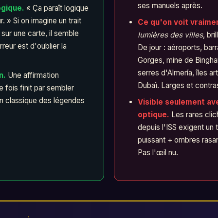
ses manuels après.
ogique.
« Ça paraît logique
. » Si on imagine un trait
Ce qu'on voit vraime
sur une carte, il semble
lumières des villes
, bri
reur est d'oublier la
De jour : aéroports, bar
Gorges, mine de Bingh
serres d'Almería, îles art
n.
Une affirmation
Dubaï. Larges et contra
 fois finit par sembler
un classique des légendes
Visible seulement av
optique.
Les rares clic
depuis l'ISS exigent un 
puissant + ombres rasan
Pas l'œil nu.