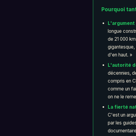
Pourquoi tant
L'argument d
longue constr
de 21 000 km
gigantesque,
d'en haut. »
L'autorité 
décennies, d
compris en Ch
comme un fait 
on ne le reme
La fierté na
C'est un arg
par les guide
documentaires.