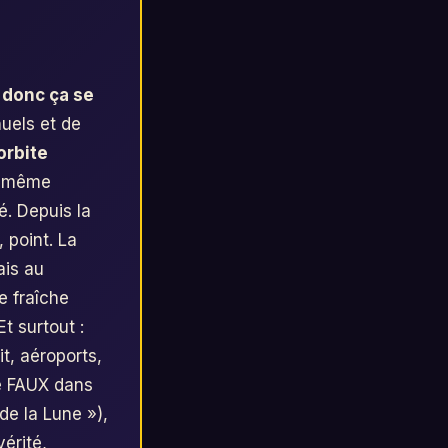
, donc ça se
uels et de
'orbite
, même
é. Depuis la
, point. La
ais au
e fraîche
Et surtout :
it, aéroports,
he FAUX dans
de la Lune »),
érité,