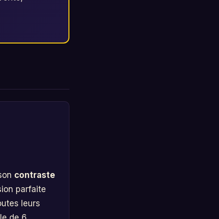
son
contraste
ion parfaite
outes leurs
le de 6