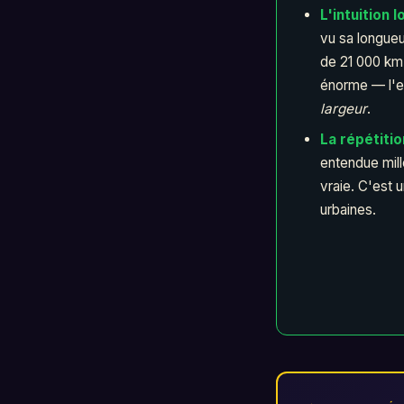
L'intuition l
vu sa longueur
de 21 000 km 
énorme — l'er
largeur
.
La répétitio
entendue mille
vraie. C'est 
urbaines.