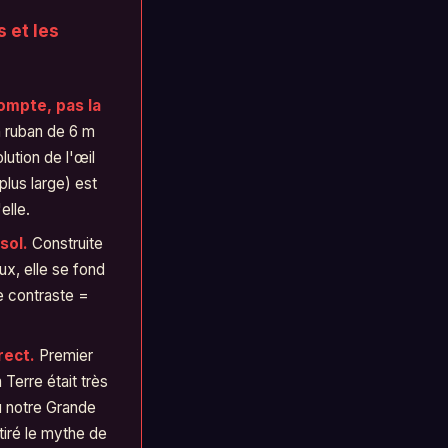
s et les
compte, pas la
 ruban de 6 m
lution de l'œil
plus large) est
elle.
sol.
Construite
ux, elle se fond
e contraste =
rect.
Premier
 Terre était très
vu notre Grande
etiré le mythe de