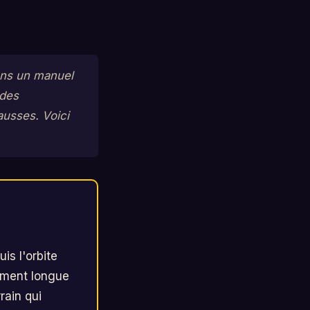
dans un manuel
 des
ausses. Voici
uis l'orbite
sément longue
rain qui