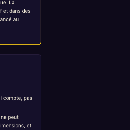
vue.
La
if et dans des
nuancé au
ui compte, pas
 ne peut
dimensions, et