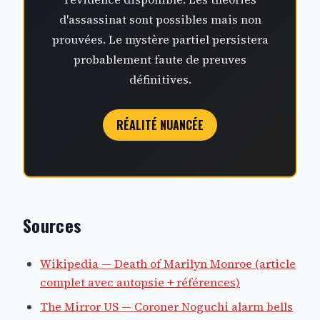
d'assassinat sont possibles mais non
prouvées. Le mystère partiel persistera
probablement faute de preuves
définitives.
RÉALITÉ NUANCÉE
Sources
Wikipedia — Death of Marilyn Monroe (article
complet avec autopsie + références)
The Mirror US — Coroner Noguchi alarm bells