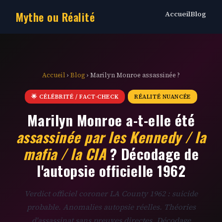
Mythe ou Réalité
Accueil
Blog
Accueil
›
Blog
› Marilyn Monroe assassinée ?
🌟 CÉLÉBRITÉ / FACT-CHECK
RÉALITÉ NUANCÉE
Marilyn Monroe a-t-elle été
assassinée par les Kennedy / la
mafia / la CIA
? Décodage de
l'autopsie officielle 1962
Verdict officiel coroner LA County 1962 : suicide
probable. Anomalies autopsie réelles. Théories
d'assassinat sans preuves directes. Décodage