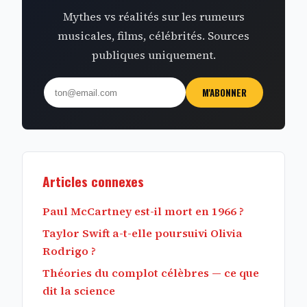
Mythes vs réalités sur les rumeurs
musicales, films, célébrités. Sources
publiques uniquement.
M'ABONNER
Articles connexes
Paul McCartney est-il mort en 1966 ?
Taylor Swift a-t-elle poursuivi Olivia
Rodrigo ?
Théories du complot célèbres — ce que
dit la science