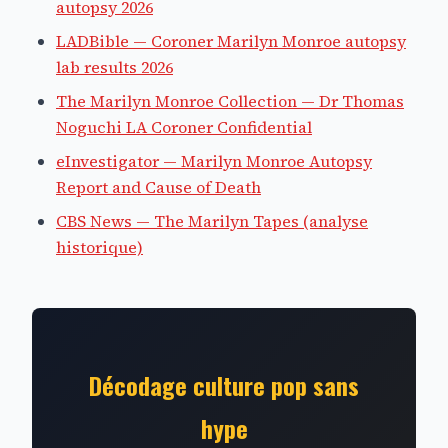
autopsy 2026
LADBible — Coroner Marilyn Monroe autopsy
lab results 2026
The Marilyn Monroe Collection — Dr Thomas
Noguchi LA Coroner Confidential
eInvestigator — Marilyn Monroe Autopsy
Report and Cause of Death
CBS News — The Marilyn Tapes (analyse
historique)
Décodage culture pop sans
hype