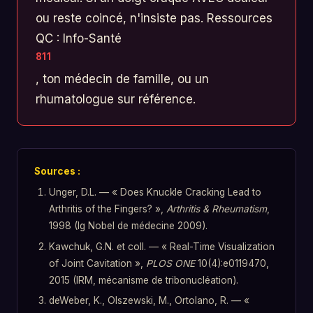
ou reste coincé, n'insiste pas. Ressources
QC : Info-Santé
811
, ton médecin de famille, ou un
rhumatologue sur référence.
Sources :
Unger, D.L. — « Does Knuckle Cracking Lead to
Arthritis of the Fingers? »,
Arthritis & Rheumatism
,
1998 (Ig Nobel de médecine 2009).
Kawchuk, G.N. et coll. — « Real-Time Visualization
of Joint Cavitation »,
PLOS ONE
10(4):e0119470,
2015 (IRM, mécanisme de tribonucléation).
deWeber, K., Olszewski, M., Ortolano, R. — «