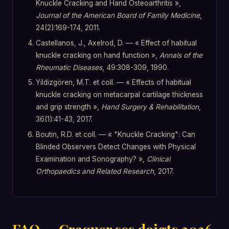
Knuckle Cracking and Hand Osteoarthritis »,
Journal of the American Board of Family Medicine
,
24(2):169-174, 2011.
Castellanos, J., Axelrod, D. — « Effect of habitual
knuckle cracking on hand function »,
Annals of the
Rheumatic Diseases
, 49:308-309, 1990.
Yildizgören, M.T. et coll. — « Effects of habitual
knuckle cracking on metacarpal cartilage thickness
and grip strength »,
Hand Surgery & Rehabilitation
,
36(1):41-43, 2017.
Boutin, R.D. et coll. — « "Knuckle Cracking": Can
Blinded Observers Detect Changes with Physical
Examination and Sonography? »,
Clinical
Orthopaedics and Related Research
, 2017.