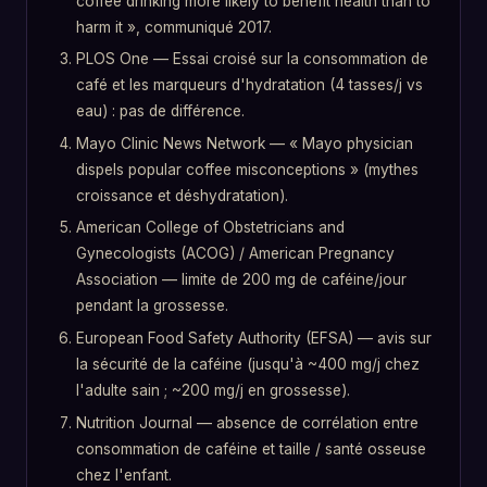
coffee drinking more likely to benefit health than to
harm it », communiqué 2017.
PLOS One — Essai croisé sur la consommation de
café et les marqueurs d'hydratation (4 tasses/j vs
eau) : pas de différence.
Mayo Clinic News Network — « Mayo physician
dispels popular coffee misconceptions » (mythes
croissance et déshydratation).
American College of Obstetricians and
Gynecologists (ACOG) / American Pregnancy
Association — limite de 200 mg de caféine/jour
pendant la grossesse.
European Food Safety Authority (EFSA) — avis sur
la sécurité de la caféine (jusqu'à ~400 mg/j chez
l'adulte sain ; ~200 mg/j en grossesse).
Nutrition Journal — absence de corrélation entre
consommation de caféine et taille / santé osseuse
chez l'enfant.