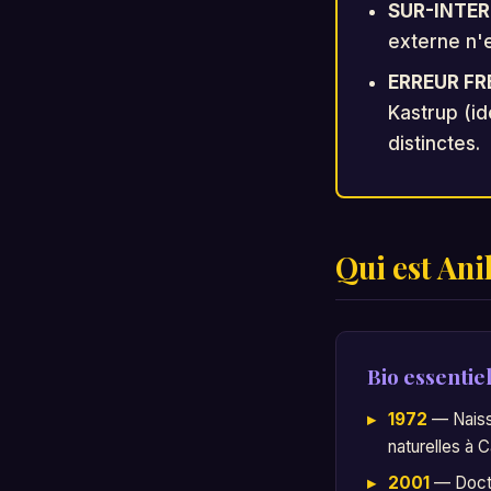
SUR-INTE
externe n'e
ERREUR F
Kastrup (id
distinctes.
Qui est Ani
Bio essentiel
1972
— Naiss
naturelles à 
2001
— Docto