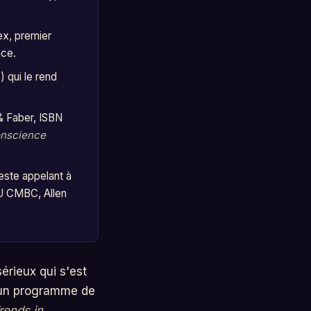
x, premier
nce.
) qui le rend
& Faber, ISBN
conscience
este appelant à
YU CMBC, Allen
érieux qui s'est
r un programme de
rends in