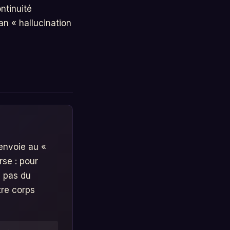
ntinuité
an « hallucination
renvoie au «
se : pour
 pas du
tre corps