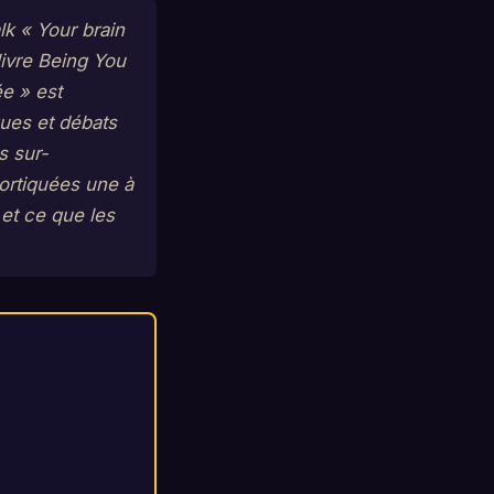
lk « Your brain
livre
Being You
ée » est
ques et débats
s sur-
cortiquées une à
 et ce que les