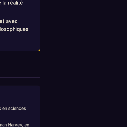
 la réalité
te) avec
hilosophiques
s en sciences
nman Harvey, en