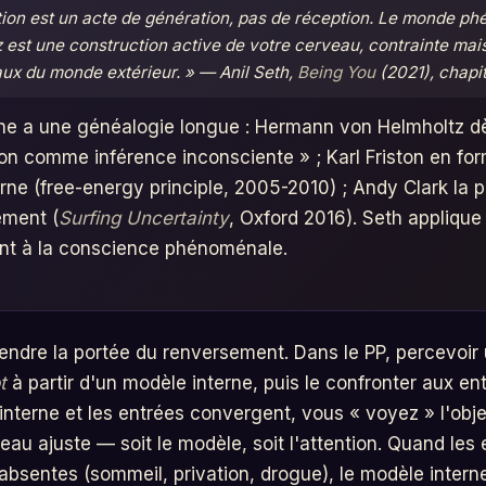
tion est un acte de génération, pas de réception. Le monde p
 est une construction active de votre cerveau, contrainte mai
aux du monde extérieur. » — Anil Seth,
Being You
(2021), chapit
he a une généalogie longue : Hermann von Helmholtz d
on comme inférence inconsciente » ; Karl Friston en for
ne (free-energy principle, 2005-2010) ; Andy Clark la p
ement (
Surfing Uncertainty
, Oxford 2016). Seth applique
nt à la conscience phénoménale.
rendre la portée du renversement. Dans le PP, percevoir 
t
à partir d'un modèle interne, puis le confronter aux ent
nterne et les entrées convergent, vous « voyez » l'obje
eau ajuste — soit le modèle, soit l'attention. Quand les
 absentes (sommeil, privation, drogue), le modèle intern