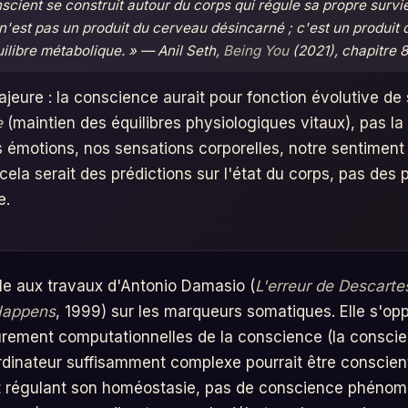
scient se construit autour du corps qui régule sa propre survi
'est pas un produit du cerveau désincarné ; c'est un produit
ilibre métabolique. » — Anil Seth,
Being You
(2021), chapitre 8
ajeure : la conscience aurait pour fonction évolutive de 
e
(maintien des équilibres physiologiques vitaux), pas la
s émotions, nos sensations corporelles, notre sentiment 
cela serait des prédictions sur l'état du corps, pas des 
e.
lle aux travaux d'Antonio Damasio (
L'erreur de Descarte
Happens
, 1999) sur les marqueurs somatiques. Elle s'op
rement computationnelles de la conscience (la conscie
rdinateur suffisamment complexe pourrait être conscient
t régulant son homéostasie, pas de conscience phénomé