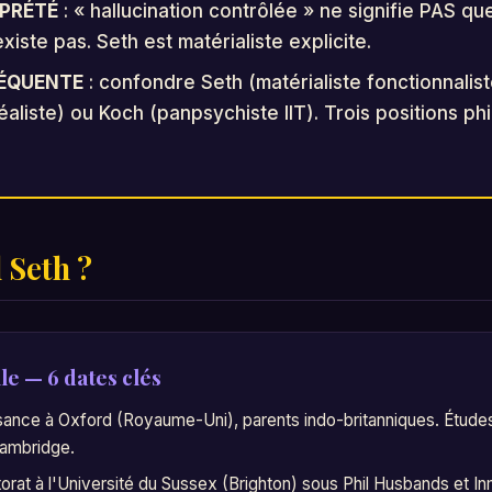
RPRÉTÉ
: « hallucination contrôlée » ne signifie PAS que
xiste pas. Seth est matérialiste explicite.
RÉQUENTE
: confondre Seth (matérialiste fonctionnalis
éaliste) ou Koch (panpsychiste IIT). Trois positions p
l Seth ?
le — 6 dates clés
ance à Oxford (Royaume-Uni), parents indo-britanniques. Étude
Cambridge.
rat à l'Université du Sussex (Brighton) sous Phil Husbands et I