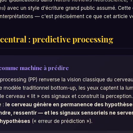
es
) avec un style d'écriture grand public assumé. Cette
nterprétations — c'est précisément ce que cet article veu
central : predictive processing
 comme machine à prédire
 processing (PP) renverse la vision classique du cervea
e modèle traditionnel bottom-up, les yeux captent la lumi
le cerveau « lit » ces signaux et construit la perception
e :
le cerveau génère en permanence des hypothèses 
endre, ressentir — et les signaux sensoriels ne serve
s hypothèses
(« erreur de prédiction »).