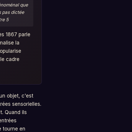
hénoménal que
s pas dictée
re 5
ès 1867 parle
malise la
opularise
 le cadre
un objet, c'est
rées sensorielles.
t. Quand ils
 entrées
e tourne en