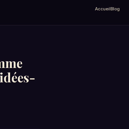
Accueil
Blog
omme
 idées-