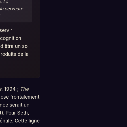
e. La
 du cerveau-
servir
 cognition
d'être un soi
produits de la
s
, 1994 ;
The
pose frontalement
nce serait un
). Pour Seth,
nale. Cette ligne