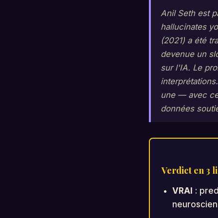
Anil Seth est 
hallucinates y
(2021) a été tr
devenue un slo
sur l'IA. Le pr
interprétations
une — avec ce q
données souti
Verdict en 3 l
VRAI
: pred
neuroscienc