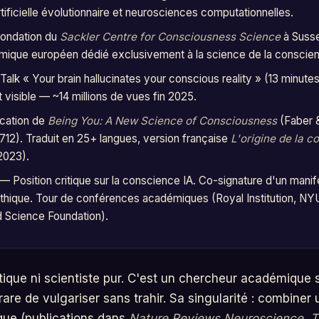
rtificielle évolutionnaire et neurosciences computationnelles.
ondation du
Sackler Centre for Consciousness Science
à Susse
mique européen dédié exclusivement à la science de la conscie
lk « Your brain hallucinates your conscious reality » (13 minutes
visible — ~14 millions de vues fin 2025.
cation de
Being You: A New Science of Consciousness
(Faber 
2). Traduit en 25+ langues, version française
L'origine de la 
2023).
— Position critique sur la conscience IA. Co-signature d'un manif
éthique. Tour de conférences académiques (Royal Institution, N
nd Science Foundation).
tique ni scientiste pur. C'est un chercheur académique s
rare de vulgariser sans trahir. Sa singularité : combine
que (publications dans
Nature Reviews Neuroscience
,
T