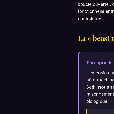
boucle ouverte : c
fonctionnelle ent
contrôlée ».
La « beast 
Pourquoi la
L'extension p
bête-machine
Seth,
nous s
raisonnement 
biologique.