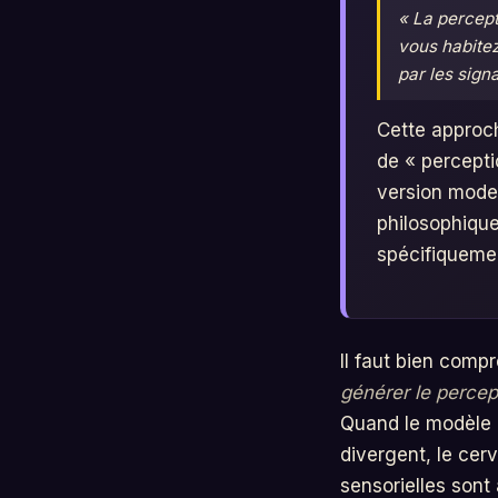
« La percep
vous habitez
par les sign
Cette approc
de « percepti
version moder
philosophiqu
spécifiqueme
Il faut bien comp
générer le percep
Quand le modèle i
divergent, le cerv
sensorielles sont