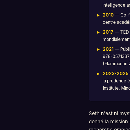
intelligence a
2010
— Co-f
centre acadé
2017
— TED Ta
mondialement 
2021
— Publi
978-057133771
(Flammarion 
2023-2025
la prudence 
Institute, Mi
Seth n'est ni mys
donné la mission 
recherche empiri