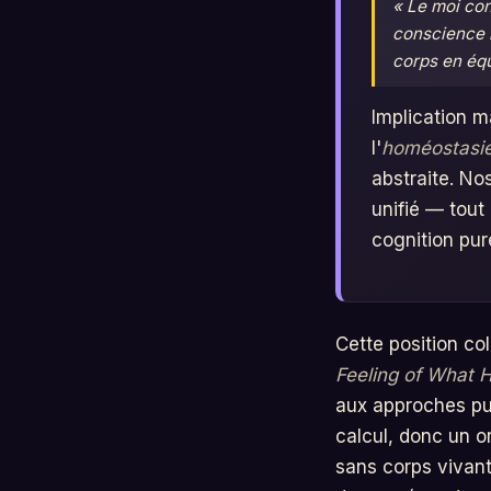
« Le moi con
conscience n
corps en équ
Implication m
l'
homéostasi
abstraite. No
unifié — tout 
cognition pur
Cette position co
Feeling of What 
aux approches pu
calcul, donc un o
sans corps vivan